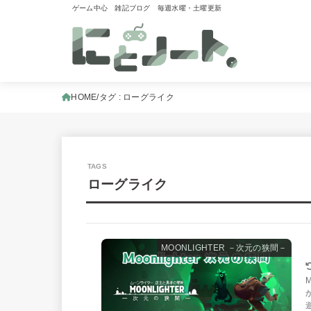
ゲーム中心 雑記ブログ 毎週水曜・土曜更新
HOME
タグ : ローグライク
ローグライク
MOONLIGHTER －次元の狭間－