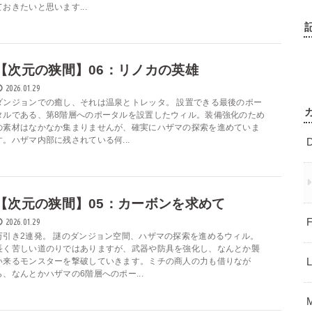
ておきたいと思います...
【次元の狭間】06：リノカの英雄
2026.01.29
ダンジョンでの癒し、それは温泉とトレッタ。 設置できる最後のポー
タルである、第8階層へのポータルを設置したウィル。装備強化のため
の素材はなかなか集まりませんが、確実にハザマの探索を進めていま
す。ハザマ内部に残されている何...
【次元の狭間】05：カーボンを求めて
2026.01.29
万引き2連発。 謎のダンジョン空間、ハザマの探索を進めるウィル。
長く苦しい道のりではありますが、武器や防具を強化し、なんとか襲
い来るモンスターを撃破していきます。ミチの商人の力も借りなが
ら、なんとかハザマの6階層へのポー...