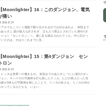
【Moonlighter】16：このダンジョン、電気
が痛い
2026.01.29
リアルでもこういう場面で駆り出されるのでお任せあれよ。 前回まで
のあらすじ 誰の侵入も許されず、立ち入り禁止とされていた第4のダ
ンジョン『セントロン』へ、遂に足を踏み入れたウィル。中に広がっ
ていたのは、やはりこれまでに見...
【Moonlighter】15：第4ダンジョン セン
トロン
2026.01.29
トレッタは世界一の働きもの。 前回までのあらすじ ついに第3のダン
ジョン、サハイヤの守護神を打ち倒したウィル。ただの商人だった筈
の彼が3体もの守護神を倒したことで、リノカの住人も、リノカの外か
らやってくる人たちも、いよい...