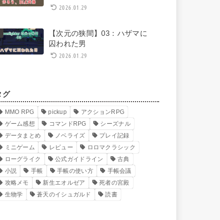
2026.01.29
【次元の狭間】03：ハザマに
囚われた男
2026.01.29
タグ
MMO RPG
pickup
アクションRPG
ゲーム感想
コマンドRPG
シーズナル
データまとめ
ノベライズ
プレイ記録
ミニゲーム
レビュー
ロロマクラシック
ローグライク
公式ガイドライン
古典
小説
手帳
手帳の使い方
手帳会議
攻略メモ
新生エオルゼア
死者の宮殿
生物学
蒼天のイシュガルド
読書