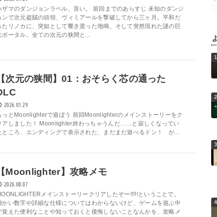
ハザマのダンジョンラベル、良い。 前回までのあらすじ 未知のダンジ
ョンで次元盗賊の頭領、ヴィミアールを撃破してから三ヶ月。平和だ
ったリノカに、突如として響き渡った地鳴、そして突然現れた謎の巨
大ポータル。全ての次元の狭間と...
【次元の狭間】01：おそらく芯の通った
DLC
2026.01.29
もっとMoonlighterで遊ぼう 前回Moonlighterのメインストーリーをク
リアしました！ Moonlighter終わっちゃうんだ……と寂しくなってい
たところ、エンディングで表示された、まだまだ遊べるドン！ が...
【Moonlighter】攻略メモ
2026.08.07
MOONLIGHTERメインストーリークリアしたぞー!!!!!ということで。
細かい数字や詳細な仕様についてはわからないけど、ゲームを遊ぶ中
で覚えた便利なことや知っておくと後悔しないことなんかを、攻略メ