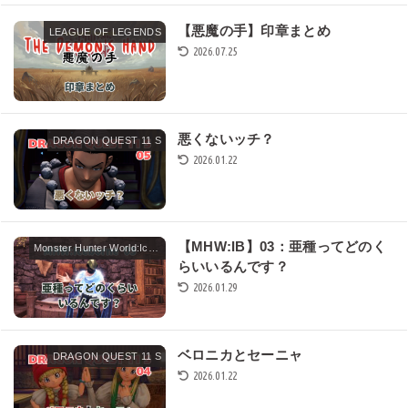
【悪魔の手】印章まとめ
LEAGUE OF LEGENDS
2026.07.25
悪くないッチ？
DRAGON QUEST 11 S
2026.01.22
【MHW:IB】03：亜種ってどのく
Monster Hunter World:Iceborne
らいいるんです？
2026.01.29
ベロニカとセーニャ
DRAGON QUEST 11 S
2026.01.22