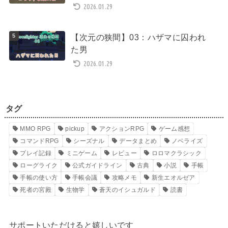
2026.01.29
【次元の狭間】03：ハザマに囚われ
た男
2026.01.29
タグ
MMO RPG
pickup
アクションRPG
ゲーム感想
コマンドRPG
シーズナル
データまとめ
ノベライズ
プレイ記録
ミニゲーム
レビュー
ロロマクラシック
ローグライク
公式ガイドライン
古典
小説
手帳
手帳の使い方
手帳会議
攻略メモ
新生エオルゼア
死者の宮殿
生物学
蒼天のイシュガルド
読書
サポートいただけると嬉しいです