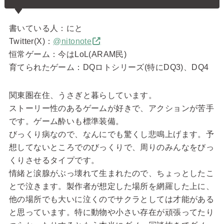
書いている人：にと
Twitter(X)：
@nitonote
恒常ゲーム：今はLoL(ARAM民)
育てられたゲーム：DQロトシリーズ(特にDQ3)、DQ4
関東圏在住、うさぎと暮らしています。
ストーリー性のあるゲームが好きで、アクションが苦手
です。ゲーム酔いも標準装備。
びっくり病なので、なんにでも驚くし悲鳴上げます。予
想してないところでのびっくりで、周りのみんなをびっ
くりさせるタイプです。
情緒と涙腺がぶっ壊れて生まれたので、ちょっとしたこ
とで泣きます。製作者が想定した場所を網羅した上に、
他の場所でも大いに泣くのでサクラとしては才能がある
と思っています。特に動物や小さい存在が頑張ってたり