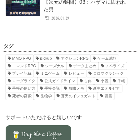
【次元の狭間】03：ハザマに囚われ
た男
2026.01.29
タグ
MMO RPG
pickup
アクションRPG
ゲーム感想
コマンドRPG
シーズナル
データまとめ
ノベライズ
プレイ記録
ミニゲーム
レビュー
ロロマクラシック
ローグライク
公式ガイドライン
古典
小説
手帳
手帳の使い方
手帳会議
攻略メモ
新生エオルゼア
死者の宮殿
生物学
蒼天のイシュガルド
読書
サポートいただけると嬉しいです
Buy Me a Coffee