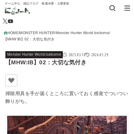
ゲーム中心 雑記ブログ 毎週水曜・土曜更新
HOME
MONSTER HUNTER
Monster Hunter World:Iceborne
【MHW:IB】02：大切な気付き
2025.03.18
2026.01.29
Monster Hunter World:Iceborne
【MHW:IB】02：大切な気付き
掃除用具を手が届くところに置いておく感覚でついつい
飾りがち。